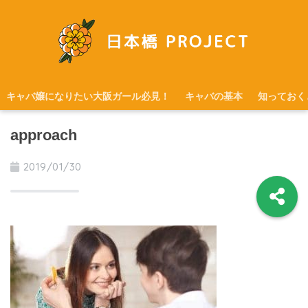
キャバ嬢になりたい大阪ガール必見！
キャバの基本
知っておく
approach
2019/01/30